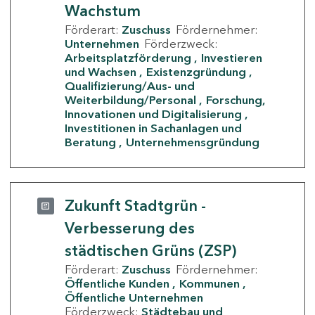
Wachstum
Förderart:
Zuschuss
Fördernehmer:
Unternehmen
Förderzweck:
Arbeitsplatzförderung
Investieren
und Wachsen
Existenzgründung
Qualifizierung/Aus- und
Weiterbildung/Personal
Forschung,
Innovationen und Digitalisierung
Investitionen in Sachanlagen und
Beratung
Unternehmensgründung
Zukunft Stadtgrün -
Verbesserung des
städtischen Grüns (ZSP)
Förderart:
Zuschuss
Fördernehmer:
Öffentliche Kunden
Kommunen
Öffentliche Unternehmen
Förderzweck:
Städtebau und