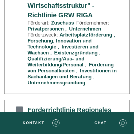
Wirtschaftsstruktur" -
Richtlinie GRW RIGA
Förderart:
Zuschuss
Fördernehmer:
Privatpersonen
Unternehmen
Förderzweck:
Arbeitsplatzförderung
Forschung, Innovation und
Technologie
Investieren und
Wachsen
Existenzgründung
Qualifizierung/Aus- und
Weiterbildung/Personal
Förderung
von Personalkosten
Investitionen in
Sachanlagen und Beratung
Unternehmensgründung
Förderrichtlinie Regionales
Wachstum
KONTAKT
CHAT
Förderart:
Zuschuss
Fördernehmer:
Unternehmen
Förderzweck: