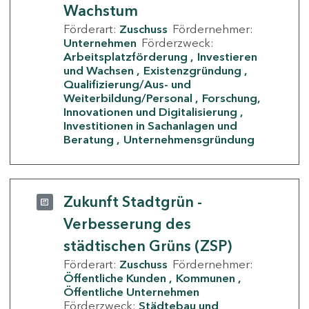
Wachstum
Förderart:
Zuschuss
Fördernehmer:
Unternehmen
Förderzweck:
Arbeitsplatzförderung
Investieren
und Wachsen
Existenzgründung
Qualifizierung/Aus- und
Weiterbildung/Personal
Forschung,
Innovationen und Digitalisierung
Investitionen in Sachanlagen und
Beratung
Unternehmensgründung
Zukunft Stadtgrün -
Verbesserung des
städtischen Grüns (ZSP)
Förderart:
Zuschuss
Fördernehmer:
Öffentliche Kunden
Kommunen
Öffentliche Unternehmen
Förderzweck:
Städtebau und