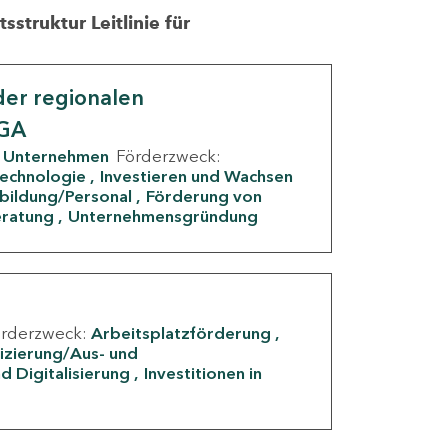
struktur Leitlinie für
er regionalen
IGA
Unternehmen
Förderzweck:
Technologie
Investieren und Wachsen
rbildung/Personal
Förderung von
eratung
Unternehmensgründung
örderzweck:
Arbeitsplatzförderung
fizierung/Aus- und
d Digitalisierung
Investitionen in
g