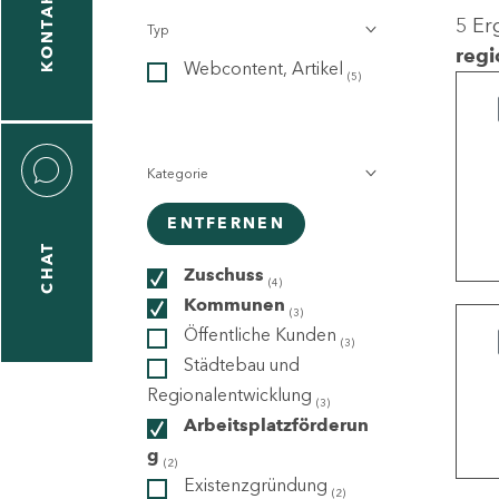
KONTAKT
5 Er
Typ
gen
regi
Webcontent, Artikel
n
(5)
Kategorie
ENTFERNEN
CHAT
icecenter
Zuschuss
(4)
Kommunen
(3)
Öffentliche Kunden
(3)
taktformular
Städtebau und
Regionalentwicklung
(3)
Arbeitsplatzförderun
g
erportal
(2)
Existenzgründung
(2)