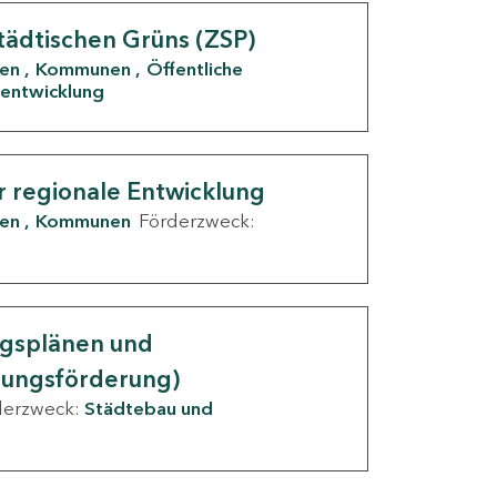
tädtischen Grüns (ZSP)
den
Kommunen
Öffentliche
entwicklung
r regionale Entwicklung
den
Kommunen
Förderzweck:
ngsplänen und
nungsförderung)
derzweck:
Städtebau und