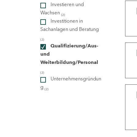
Investieren und
Wachsen
(2)
ndorte
Investitionen in
Sachanlagen und Beratung
(2)
Qualifizierung/Aus-
und
Weiterbildung/Personal
(2)
Unternehmensgründun
g
(2)