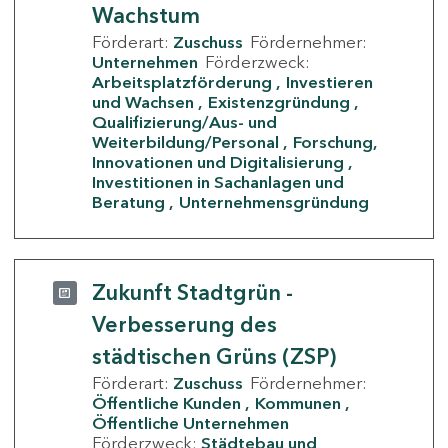
Wachstum
Förderart:
Zuschuss
Fördernehmer:
Unternehmen
Förderzweck:
Arbeitsplatzförderung
Investieren
und Wachsen
Existenzgründung
Qualifizierung/Aus- und
Weiterbildung/Personal
Forschung,
Innovationen und Digitalisierung
Investitionen in Sachanlagen und
Beratung
Unternehmensgründung
Zukunft Stadtgrün -
Verbesserung des
städtischen Grüns (ZSP)
Förderart:
Zuschuss
Fördernehmer:
Öffentliche Kunden
Kommunen
Öffentliche Unternehmen
Förderzweck:
Städtebau und