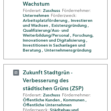
Wachstum
Förderart:
Zuschuss
Fördernehmer:
Unternehmen
Förderzweck:
Arbeitsplatzförderung
Investieren
und Wachsen
Existenzgründung
Qualifizierung/Aus- und
Weiterbildung/Personal
Forschung,
Innovationen und Digitalisierung
Investitionen in Sachanlagen und
Beratung
Unternehmensgründung
Zukunft Stadtgrün -
Verbesserung des
städtischen Grüns (ZSP)
Förderart:
Zuschuss
Fördernehmer:
Öffentliche Kunden
Kommunen
Öffentliche Unternehmen
Förderzweck:
Städtebau und