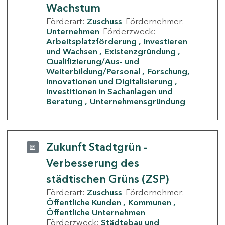
Wachstum
Förderart:
Zuschuss
Fördernehmer:
Unternehmen
Förderzweck:
Arbeitsplatzförderung
Investieren
und Wachsen
Existenzgründung
Qualifizierung/Aus- und
Weiterbildung/Personal
Forschung,
Innovationen und Digitalisierung
Investitionen in Sachanlagen und
Beratung
Unternehmensgründung
Zukunft Stadtgrün -
Verbesserung des
städtischen Grüns (ZSP)
Förderart:
Zuschuss
Fördernehmer:
Öffentliche Kunden
Kommunen
Öffentliche Unternehmen
Förderzweck:
Städtebau und