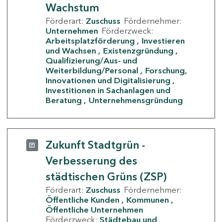
Wachstum
Förderart:
Zuschuss
Fördernehmer:
Unternehmen
Förderzweck:
Arbeitsplatzförderung
Investieren
und Wachsen
Existenzgründung
Qualifizierung/Aus- und
Weiterbildung/Personal
Forschung,
Innovationen und Digitalisierung
Investitionen in Sachanlagen und
Beratung
Unternehmensgründung
Zukunft Stadtgrün -
Verbesserung des
städtischen Grüns (ZSP)
Förderart:
Zuschuss
Fördernehmer:
Öffentliche Kunden
Kommunen
Öffentliche Unternehmen
Förderzweck:
Städtebau und