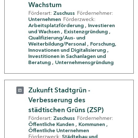
Wachstum
Förderart:
Zuschuss
Fördernehmer:
Unternehmen
Förderzweck:
Arbeitsplatzförderung
Investieren
und Wachsen
Existenzgründung
Qualifizierung/Aus- und
Weiterbildung/Personal
Forschung,
Innovationen und Digitalisierung
Investitionen in Sachanlagen und
Beratung
Unternehmensgründung
Zukunft Stadtgrün -
Verbesserung des
städtischen Grüns (ZSP)
Förderart:
Zuschuss
Fördernehmer:
Öffentliche Kunden
Kommunen
Öffentliche Unternehmen
Förderzweck:
Städtebau und