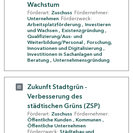
Wachstum
Förderart:
Zuschuss
Fördernehmer:
Unternehmen
Förderzweck:
Arbeitsplatzförderung
Investieren
und Wachsen
Existenzgründung
Qualifizierung/Aus- und
Weiterbildung/Personal
Forschung,
Innovationen und Digitalisierung
Investitionen in Sachanlagen und
Beratung
Unternehmensgründung
Zukunft Stadtgrün -
Verbesserung des
städtischen Grüns (ZSP)
Förderart:
Zuschuss
Fördernehmer:
Öffentliche Kunden
Kommunen
Öffentliche Unternehmen
Förderzweck:
Städtebau und