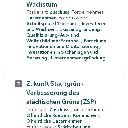
Wachstum
Förderart:
Zuschuss
Fördernehmer:
Unternehmen
Förderzweck:
Arbeitsplatzförderung
Investieren
und Wachsen
Existenzgründung
Qualifizierung/Aus- und
Weiterbildung/Personal
Forschung,
Innovationen und Digitalisierung
Investitionen in Sachanlagen und
Beratung
Unternehmensgründung
Zukunft Stadtgrün -
Verbesserung des
städtischen Grüns (ZSP)
Förderart:
Zuschuss
Fördernehmer:
Öffentliche Kunden
Kommunen
Öffentliche Unternehmen
Förderzweck:
Städtebau und