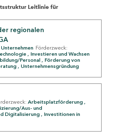
struktur Leitlinie für
er regionalen
IGA
Unternehmen
Förderzweck:
Technologie
Investieren und Wachsen
rbildung/Personal
Förderung von
eratung
Unternehmensgründung
örderzweck:
Arbeitsplatzförderung
fizierung/Aus- und
d Digitalisierung
Investitionen in
g