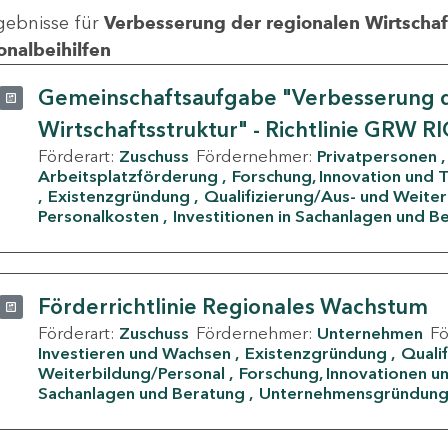
gebnisse für
Verbesserung der regionalen Wirtschafts
onalbeihilfen
Gemeinschaftsaufgabe "Verbesserung d
Wirtschaftsstruktur" - Richtlinie GRW R
Förderart:
Zuschuss
Fördernehmer:
Privatpersonen
Arbeitsplatzförderung
Forschung, Innovation und 
Existenzgründung
Qualifizierung/Aus- und Weite
Personalkosten
Investitionen in Sachanlagen und B
Förderrichtlinie Regionales Wachstum
Förderart:
Zuschuss
Fördernehmer:
Unternehmen
F
Investieren und Wachsen
Existenzgründung
Quali
Weiterbildung/Personal
Forschung, Innovationen un
Sachanlagen und Beratung
Unternehmensgründun