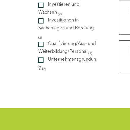
Investieren und
Wachsen
(2)
ndorte
Investitionen in
Sachanlagen und Beratung
(2)
Qualifizierung/Aus- und
Weiterbildung/Personal
(2)
Unternehmensgründun
g
(2)