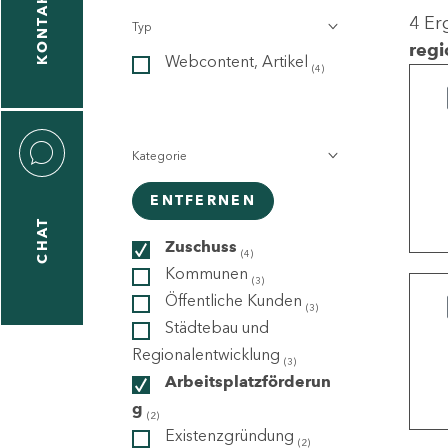
KONTAKT
4 Er
Typ
gen
regi
Webcontent, Artikel
n
(4)
Kategorie
ENTFERNEN
CHAT
icecenter
Zuschuss
(4)
Kommunen
(3)
Öffentliche Kunden
(3)
taktformular
Städtebau und
Regionalentwicklung
(3)
Arbeitsplatzförderun
g
erportal
(2)
Existenzgründung
(2)