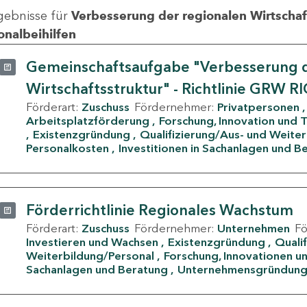
gebnisse für
Verbesserung der regionalen Wirtschafts
onalbeihilfen
Gemeinschaftsaufgabe "Verbesserung d
Wirtschaftsstruktur" - Richtlinie GRW R
Förderart:
Zuschuss
Fördernehmer:
Privatpersonen
Arbeitsplatzförderung
Forschung, Innovation und 
Existenzgründung
Qualifizierung/Aus- und Weite
Personalkosten
Investitionen in Sachanlagen und B
Förderrichtlinie Regionales Wachstum
Förderart:
Zuschuss
Fördernehmer:
Unternehmen
F
Investieren und Wachsen
Existenzgründung
Quali
Weiterbildung/Personal
Forschung, Innovationen un
Sachanlagen und Beratung
Unternehmensgründun