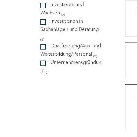
Investieren und
Wachsen
(2)
ndorte
Investitionen in
Sachanlagen und Beratung
(2)
Qualifizierung/Aus- und
Weiterbildung/Personal
(2)
Unternehmensgründun
g
(2)