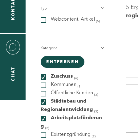
KONTAKT
5 Er
Typ
gen
regi
Webcontent, Artikel
n
(5)
Kategorie
ENTFERNEN
CHAT
icecenter
Zuschuss
(4)
Kommunen
(3)
Öffentliche Kunden
(3)
taktformular
Städtebau und
Regionalentwicklung
(3)
Arbeitsplatzförderun
g
erportal
(2)
Existenzgründung
(2)