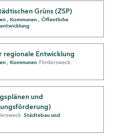
tädtischen Grüns (ZSP)
den
Kommunen
Öffentliche
entwicklung
r regionale Entwicklung
den
Kommunen
Förderzweck:
ngsplänen und
nungsförderung)
derzweck:
Städtebau und