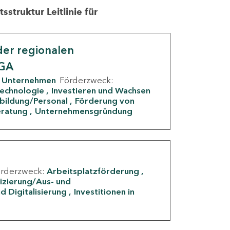
struktur Leitlinie für
er regionalen
IGA
Unternehmen
Förderzweck:
Technologie
Investieren und Wachsen
rbildung/Personal
Förderung von
eratung
Unternehmensgründung
örderzweck:
Arbeitsplatzförderung
fizierung/Aus- und
d Digitalisierung
Investitionen in
g