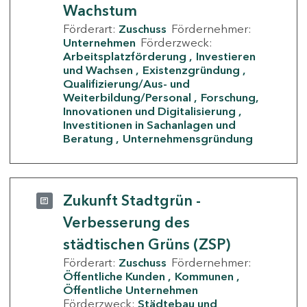
Wachstum
Förderart:
Zuschuss
Fördernehmer:
Unternehmen
Förderzweck:
Arbeitsplatzförderung
Investieren
und Wachsen
Existenzgründung
Qualifizierung/Aus- und
Weiterbildung/Personal
Forschung,
Innovationen und Digitalisierung
Investitionen in Sachanlagen und
Beratung
Unternehmensgründung
Zukunft Stadtgrün -
Verbesserung des
städtischen Grüns (ZSP)
Förderart:
Zuschuss
Fördernehmer:
Öffentliche Kunden
Kommunen
Öffentliche Unternehmen
Förderzweck:
Städtebau und