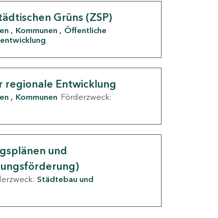
tädtischen Grüns (ZSP)
den
Kommunen
Öffentliche
entwicklung
r regionale Entwicklung
den
Kommunen
Förderzweck:
ngsplänen und
nungsförderung)
derzweck:
Städtebau und