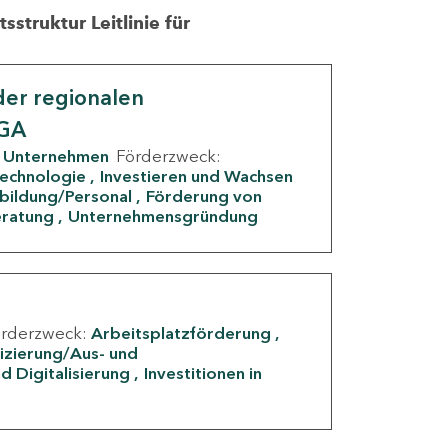
struktur Leitlinie für
er regionalen
IGA
Unternehmen
Förderzweck:
Technologie
Investieren und Wachsen
rbildung/Personal
Förderung von
eratung
Unternehmensgründung
örderzweck:
Arbeitsplatzförderung
fizierung/Aus- und
d Digitalisierung
Investitionen in
g