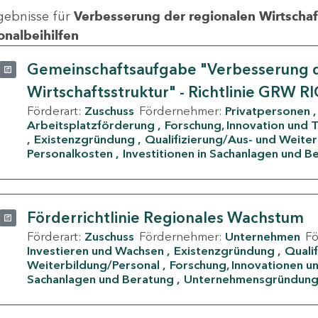
gebnisse für
Verbesserung der regionalen Wirtschafts
onalbeihilfen
Gemeinschaftsaufgabe "Verbesserung d
Wirtschaftsstruktur" - Richtlinie GRW R
Förderart:
Zuschuss
Fördernehmer:
Privatpersonen
Arbeitsplatzförderung
Forschung, Innovation und 
Existenzgründung
Qualifizierung/Aus- und Weite
Personalkosten
Investitionen in Sachanlagen und B
Förderrichtlinie Regionales Wachstum
Förderart:
Zuschuss
Fördernehmer:
Unternehmen
F
Investieren und Wachsen
Existenzgründung
Quali
Weiterbildung/Personal
Forschung, Innovationen un
Sachanlagen und Beratung
Unternehmensgründun