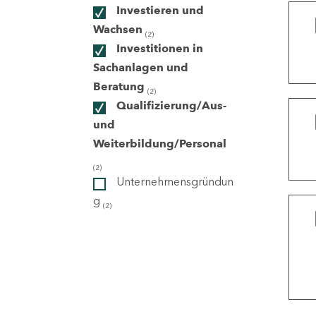
Investieren und
Wachsen
(2)
ndorte
Investitionen in
Sachanlagen und
Beratung
(2)
Qualifizierung/Aus-
und
Weiterbildung/Personal
(2)
Unternehmensgründun
g
(2)