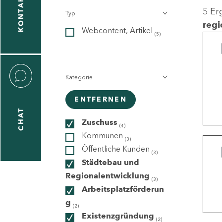
KONTAKT
5 Er
Typ
gen
regi
Webcontent, Artikel
n
(5)
Kategorie
ENTFERNEN
CHAT
icecenter
Zuschuss
(4)
Kommunen
(3)
Öffentliche Kunden
(3)
taktformular
Städtebau und
Regionalentwicklung
(3)
Arbeitsplatzförderun
g
erportal
(2)
Existenzgründung
(2)