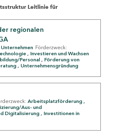
struktur Leitlinie für
er regionalen
IGA
Unternehmen
Förderzweck:
Technologie
Investieren und Wachsen
rbildung/Personal
Förderung von
eratung
Unternehmensgründung
örderzweck:
Arbeitsplatzförderung
fizierung/Aus- und
d Digitalisierung
Investitionen in
g