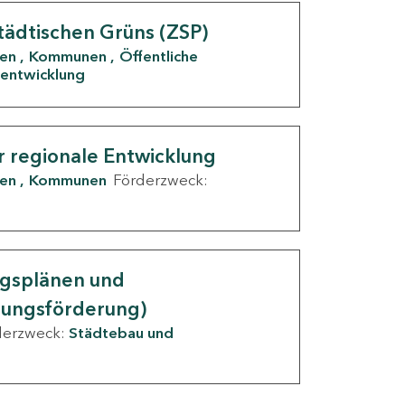
tädtischen Grüns (ZSP)
den
Kommunen
Öffentliche
entwicklung
r regionale Entwicklung
den
Kommunen
Förderzweck:
ngsplänen und
nungsförderung)
derzweck:
Städtebau und