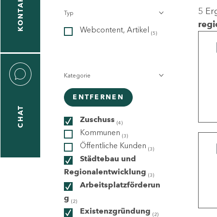
KONTAKT
5 Er
Typ
gen
regi
Webcontent, Artikel
n
(5)
Kategorie
ENTFERNEN
CHAT
icecenter
Zuschuss
(4)
Kommunen
(3)
Öffentliche Kunden
(3)
taktformular
Städtebau und
Regionalentwicklung
(3)
Arbeitsplatzförderun
g
erportal
(2)
Existenzgründung
(2)