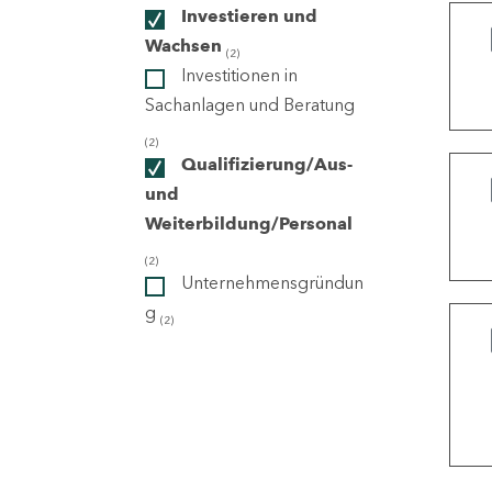
Investieren und
Wachsen
(2)
ndorte
Investitionen in
Sachanlagen und Beratung
(2)
Qualifizierung/Aus-
und
Weiterbildung/Personal
(2)
Unternehmensgründun
g
(2)