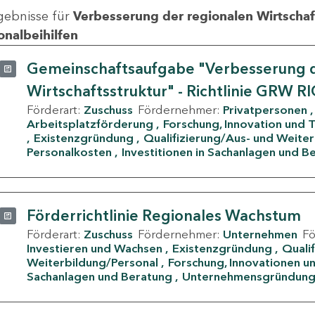
gebnisse für
Verbesserung der regionalen Wirtschafts
onalbeihilfen
Gemeinschaftsaufgabe "Verbesserung d
Wirtschaftsstruktur" - Richtlinie GRW R
Förderart:
Zuschuss
Fördernehmer:
Privatpersonen
Arbeitsplatzförderung
Forschung, Innovation und 
Existenzgründung
Qualifizierung/Aus- und Weite
Personalkosten
Investitionen in Sachanlagen und B
Förderrichtlinie Regionales Wachstum
Förderart:
Zuschuss
Fördernehmer:
Unternehmen
F
Investieren und Wachsen
Existenzgründung
Quali
Weiterbildung/Personal
Forschung, Innovationen un
Sachanlagen und Beratung
Unternehmensgründun