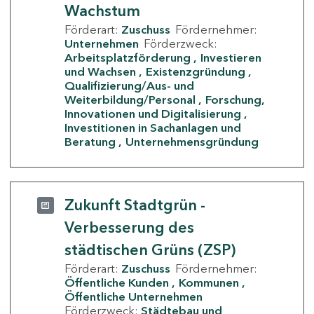
Wachstum
Förderart:
Zuschuss
Fördernehmer:
Unternehmen
Förderzweck:
Arbeitsplatzförderung
Investieren
und Wachsen
Existenzgründung
Qualifizierung/Aus- und
Weiterbildung/Personal
Forschung,
Innovationen und Digitalisierung
Investitionen in Sachanlagen und
Beratung
Unternehmensgründung
Zukunft Stadtgrün -
Verbesserung des
städtischen Grüns (ZSP)
Förderart:
Zuschuss
Fördernehmer:
Öffentliche Kunden
Kommunen
Öffentliche Unternehmen
Förderzweck:
Städtebau und