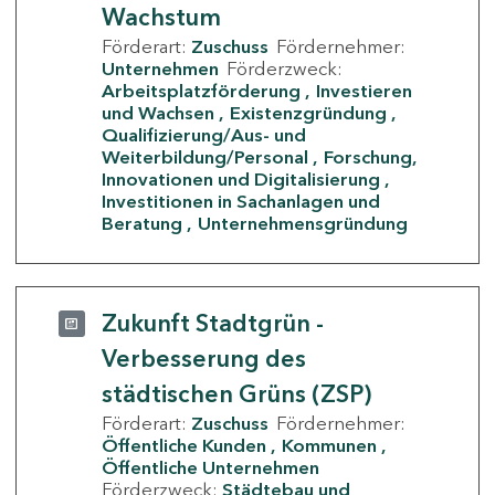
Wachstum
Förderart:
Zuschuss
Fördernehmer:
Unternehmen
Förderzweck:
Arbeitsplatzförderung
Investieren
und Wachsen
Existenzgründung
Qualifizierung/Aus- und
Weiterbildung/Personal
Forschung,
Innovationen und Digitalisierung
Investitionen in Sachanlagen und
Beratung
Unternehmensgründung
Zukunft Stadtgrün -
Verbesserung des
städtischen Grüns (ZSP)
Förderart:
Zuschuss
Fördernehmer:
Öffentliche Kunden
Kommunen
Öffentliche Unternehmen
Förderzweck:
Städtebau und