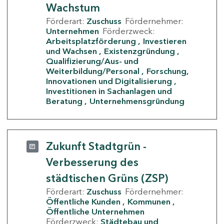
Wachstum
Förderart:
Zuschuss
Fördernehmer:
Unternehmen
Förderzweck:
Arbeitsplatzförderung
Investieren
und Wachsen
Existenzgründung
Qualifizierung/Aus- und
Weiterbildung/Personal
Forschung,
Innovationen und Digitalisierung
Investitionen in Sachanlagen und
Beratung
Unternehmensgründung
Zukunft Stadtgrün -
Verbesserung des
städtischen Grüns (ZSP)
Förderart:
Zuschuss
Fördernehmer:
Öffentliche Kunden
Kommunen
Öffentliche Unternehmen
Förderzweck:
Städtebau und