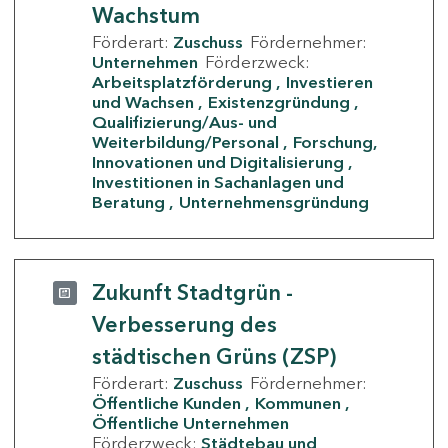
Wachstum
Förderart:
Zuschuss
Fördernehmer:
Unternehmen
Förderzweck:
Arbeitsplatzförderung
Investieren
und Wachsen
Existenzgründung
Qualifizierung/Aus- und
Weiterbildung/Personal
Forschung,
Innovationen und Digitalisierung
Investitionen in Sachanlagen und
Beratung
Unternehmensgründung
Zukunft Stadtgrün -
Verbesserung des
städtischen Grüns (ZSP)
Förderart:
Zuschuss
Fördernehmer:
Öffentliche Kunden
Kommunen
Öffentliche Unternehmen
Förderzweck:
Städtebau und