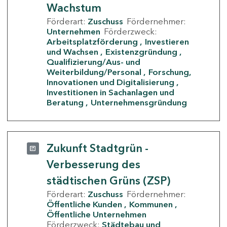
Wachstum
Förderart:
Zuschuss
Fördernehmer:
Unternehmen
Förderzweck:
Arbeitsplatzförderung
Investieren
und Wachsen
Existenzgründung
Qualifizierung/Aus- und
Weiterbildung/Personal
Forschung,
Innovationen und Digitalisierung
Investitionen in Sachanlagen und
Beratung
Unternehmensgründung
Zukunft Stadtgrün -
Verbesserung des
städtischen Grüns (ZSP)
Förderart:
Zuschuss
Fördernehmer:
Öffentliche Kunden
Kommunen
Öffentliche Unternehmen
Förderzweck:
Städtebau und