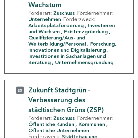
Wachstum
Förderart:
Zuschuss
Fördernehmer:
Unternehmen
Förderzweck:
Arbeitsplatzförderung
Investieren
und Wachsen
Existenzgründung
Qualifizierung/Aus- und
Weiterbildung/Personal
Forschung,
Innovationen und Digitalisierung
Investitionen in Sachanlagen und
Beratung
Unternehmensgründung
Zukunft Stadtgrün -
Verbesserung des
städtischen Grüns (ZSP)
Förderart:
Zuschuss
Fördernehmer:
Öffentliche Kunden
Kommunen
Öffentliche Unternehmen
Förderzweck:
Städtebau und