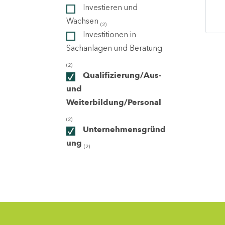
Investieren und
Wachsen
(2)
ndorte
Investitionen in
Sachanlagen und Beratung
(2)
Qualifizierung/Aus-
und
Weiterbildung/Personal
(2)
Unternehmensgründ
ung
(2)