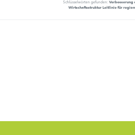
Verbesserung 
Schlüsselwörten gefunden:
Wirtschaftsstruktur Leitlinie für regio