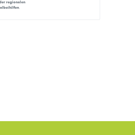
der regionalen
nalbeihilfen
.