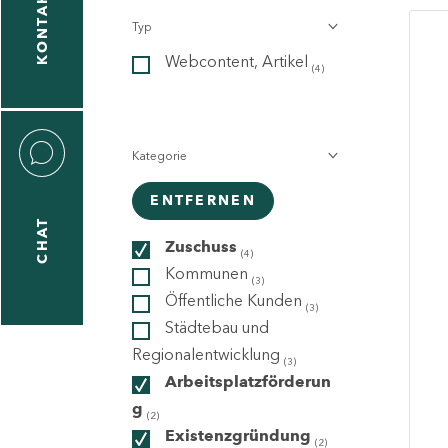
KONTAKT
Typ
gen
Webcontent, Artikel
n
(4)
Kategorie
ENTFERNEN
CHAT
icecenter
Zuschuss
(4)
Kommunen
(3)
Öffentliche Kunden
(3)
taktformular
Städtebau und
Regionalentwicklung
(3)
Arbeitsplatzförderun
g
erportal
(2)
Existenzgründung
(2)