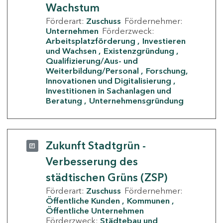
Wachstum
Förderart:
Zuschuss
Fördernehmer:
Unternehmen
Förderzweck:
Arbeitsplatzförderung
Investieren
und Wachsen
Existenzgründung
Qualifizierung/Aus- und
Weiterbildung/Personal
Forschung,
Innovationen und Digitalisierung
Investitionen in Sachanlagen und
Beratung
Unternehmensgründung
Zukunft Stadtgrün -
Verbesserung des
städtischen Grüns (ZSP)
Förderart:
Zuschuss
Fördernehmer:
Öffentliche Kunden
Kommunen
Öffentliche Unternehmen
Förderzweck:
Städtebau und