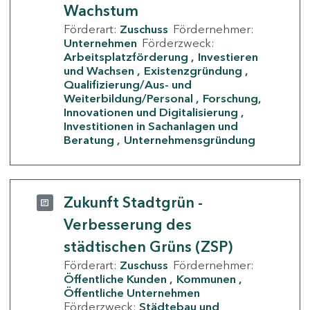
Wachstum
Förderart:
Zuschuss
Fördernehmer:
Unternehmen
Förderzweck:
Arbeitsplatzförderung
Investieren
und Wachsen
Existenzgründung
Qualifizierung/Aus- und
Weiterbildung/Personal
Forschung,
Innovationen und Digitalisierung
Investitionen in Sachanlagen und
Beratung
Unternehmensgründung
Zukunft Stadtgrün -
Verbesserung des
städtischen Grüns (ZSP)
Förderart:
Zuschuss
Fördernehmer:
Öffentliche Kunden
Kommunen
Öffentliche Unternehmen
Förderzweck:
Städtebau und