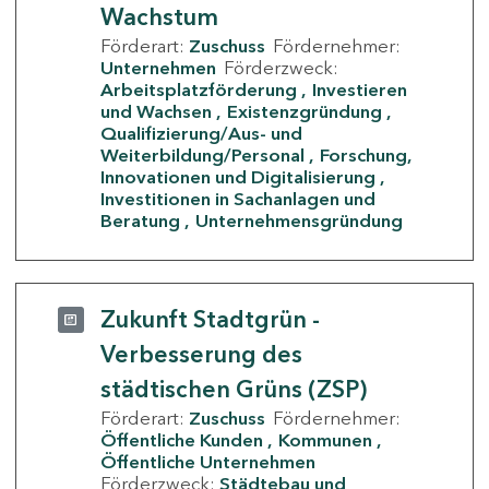
Wachstum
Förderart:
Zuschuss
Fördernehmer:
Unternehmen
Förderzweck:
Arbeitsplatzförderung
Investieren
und Wachsen
Existenzgründung
Qualifizierung/Aus- und
Weiterbildung/Personal
Forschung,
Innovationen und Digitalisierung
Investitionen in Sachanlagen und
Beratung
Unternehmensgründung
Zukunft Stadtgrün -
Verbesserung des
städtischen Grüns (ZSP)
Förderart:
Zuschuss
Fördernehmer:
Öffentliche Kunden
Kommunen
Öffentliche Unternehmen
Förderzweck:
Städtebau und