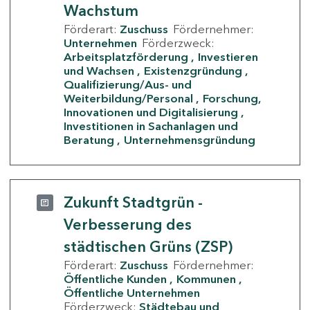
Wachstum
Förderart:
Zuschuss
Fördernehmer:
Unternehmen
Förderzweck:
Arbeitsplatzförderung
Investieren
und Wachsen
Existenzgründung
Qualifizierung/Aus- und
Weiterbildung/Personal
Forschung,
Innovationen und Digitalisierung
Investitionen in Sachanlagen und
Beratung
Unternehmensgründung
Zukunft Stadtgrün -
Verbesserung des
städtischen Grüns (ZSP)
Förderart:
Zuschuss
Fördernehmer:
Öffentliche Kunden
Kommunen
Öffentliche Unternehmen
Förderzweck:
Städtebau und