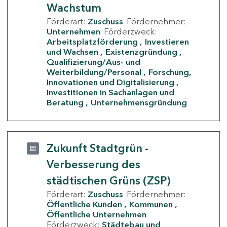
Wachstum
Förderart:
Zuschuss
Fördernehmer:
Unternehmen
Förderzweck:
Arbeitsplatzförderung
Investieren
und Wachsen
Existenzgründung
Qualifizierung/Aus- und
Weiterbildung/Personal
Forschung,
Innovationen und Digitalisierung
Investitionen in Sachanlagen und
Beratung
Unternehmensgründung
Zukunft Stadtgrün -
Verbesserung des
städtischen Grüns (ZSP)
Förderart:
Zuschuss
Fördernehmer:
Öffentliche Kunden
Kommunen
Öffentliche Unternehmen
Förderzweck:
Städtebau und