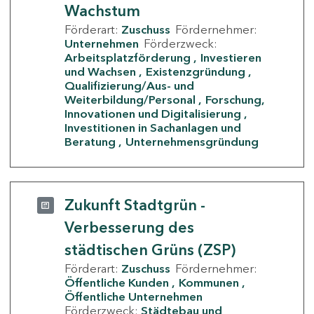
Wachstum
Förderart:
Zuschuss
Fördernehmer:
Unternehmen
Förderzweck:
Arbeitsplatzförderung
Investieren
und Wachsen
Existenzgründung
Qualifizierung/Aus- und
Weiterbildung/Personal
Forschung,
Innovationen und Digitalisierung
Investitionen in Sachanlagen und
Beratung
Unternehmensgründung
Zukunft Stadtgrün -
Verbesserung des
städtischen Grüns (ZSP)
Förderart:
Zuschuss
Fördernehmer:
Öffentliche Kunden
Kommunen
Öffentliche Unternehmen
Förderzweck:
Städtebau und