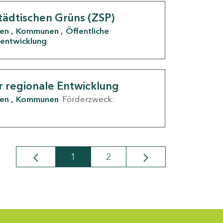
tädtischen Grüns (ZSP)
den
Kommunen
Öffentliche
entwicklung
r regionale Entwicklung
den
Kommunen
Förderzweck:
1
2
Seite
Seite