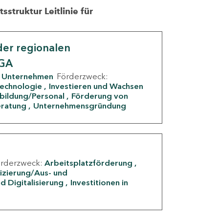
struktur Leitlinie für
er regionalen
IGA
Unternehmen
Förderzweck:
Technologie
Investieren und Wachsen
rbildung/Personal
Förderung von
eratung
Unternehmensgründung
örderzweck:
Arbeitsplatzförderung
fizierung/Aus- und
d Digitalisierung
Investitionen in
g