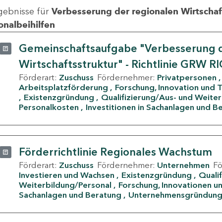
gebnisse für
Verbesserung der regionalen Wirtschafts
onalbeihilfen
Gemeinschaftsaufgabe "Verbesserung d
Wirtschaftsstruktur" - Richtlinie GRW R
Förderart:
Zuschuss
Fördernehmer:
Privatpersonen
Arbeitsplatzförderung
Forschung, Innovation und 
Existenzgründung
Qualifizierung/Aus- und Weite
Personalkosten
Investitionen in Sachanlagen und B
Förderrichtlinie Regionales Wachstum
Förderart:
Zuschuss
Fördernehmer:
Unternehmen
F
Investieren und Wachsen
Existenzgründung
Quali
Weiterbildung/Personal
Forschung, Innovationen un
Sachanlagen und Beratung
Unternehmensgründun