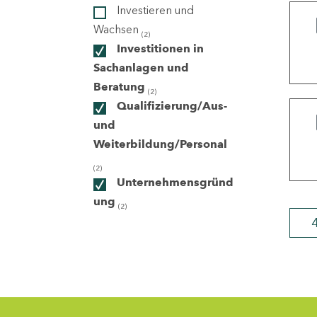
Investieren und
Wachsen
(2)
ndorte
Investitionen in
Sachanlagen und
Beratung
(2)
Qualifizierung/Aus-
und
Weiterbildung/Personal
(2)
Unternehmensgründ
ung
(2)