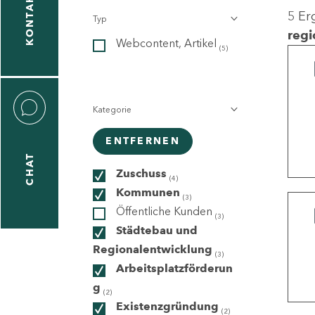
KONTAKT
5 Er
Typ
gen
regi
Webcontent, Artikel
n
(5)
Kategorie
ENTFERNEN
CHAT
icecenter
Zuschuss
(4)
Kommunen
(3)
Öffentliche Kunden
(3)
taktformular
Städtebau und
Regionalentwicklung
(3)
Arbeitsplatzförderun
g
erportal
(2)
Existenzgründung
(2)