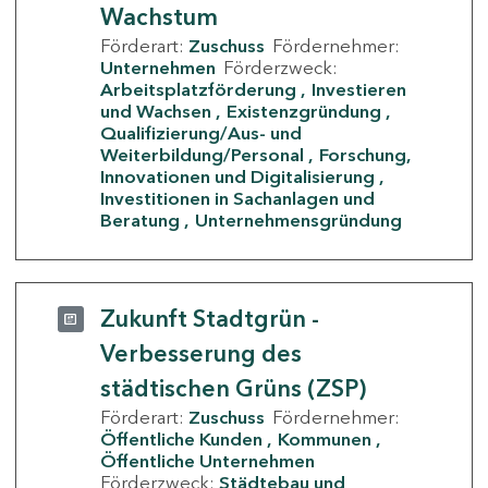
Wachstum
Förderart:
Zuschuss
Fördernehmer:
Unternehmen
Förderzweck:
Arbeitsplatzförderung
Investieren
und Wachsen
Existenzgründung
Qualifizierung/Aus- und
Weiterbildung/Personal
Forschung,
Innovationen und Digitalisierung
Investitionen in Sachanlagen und
Beratung
Unternehmensgründung
Zukunft Stadtgrün -
Verbesserung des
städtischen Grüns (ZSP)
Förderart:
Zuschuss
Fördernehmer:
Öffentliche Kunden
Kommunen
Öffentliche Unternehmen
Förderzweck:
Städtebau und