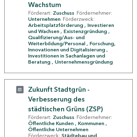
Wachstum
Förderart:
Zuschuss
Fördernehmer:
Unternehmen
Förderzweck:
Arbeitsplatzförderung
Investieren
und Wachsen
Existenzgründung
Qualifizierung/Aus- und
Weiterbildung/Personal
Forschung,
Innovationen und Digitalisierung
Investitionen in Sachanlagen und
Beratung
Unternehmensgründung
Zukunft Stadtgrün -
Verbesserung des
städtischen Grüns (ZSP)
Förderart:
Zuschuss
Fördernehmer:
Öffentliche Kunden
Kommunen
Öffentliche Unternehmen
Förderzweck:
Städtebau und