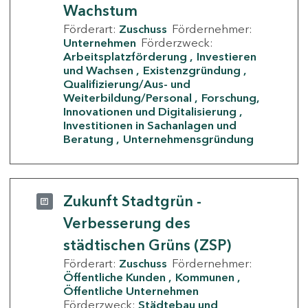
Wachstum
Förderart:
Zuschuss
Fördernehmer:
Unternehmen
Förderzweck:
Arbeitsplatzförderung
Investieren
und Wachsen
Existenzgründung
Qualifizierung/Aus- und
Weiterbildung/Personal
Forschung,
Innovationen und Digitalisierung
Investitionen in Sachanlagen und
Beratung
Unternehmensgründung
Zukunft Stadtgrün -
Verbesserung des
städtischen Grüns (ZSP)
Förderart:
Zuschuss
Fördernehmer:
Öffentliche Kunden
Kommunen
Öffentliche Unternehmen
Förderzweck:
Städtebau und