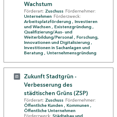
Wachstum
Förderart:
Zuschuss
Fördernehmer:
Unternehmen
Förderzweck:
Arbeitsplatzförderung
Investieren
und Wachsen
Existenzgründung
Qualifizierung/Aus- und
Weiterbildung/Personal
Forschung,
Innovationen und Digitalisierung
Investitionen in Sachanlagen und
Beratung
Unternehmensgründung
Zukunft Stadtgrün -
Verbesserung des
städtischen Grüns (ZSP)
Förderart:
Zuschuss
Fördernehmer:
Öffentliche Kunden
Kommunen
Öffentliche Unternehmen
Förderzweck:
Städtebau und