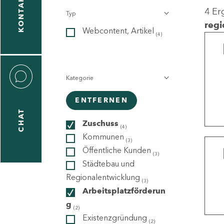
KONTAKT
4 Er
Typ
gen
regi
Webcontent, Artikel
n
(4)
Kategorie
ENTFERNEN
CHAT
icecenter
Zuschuss
(4)
Kommunen
(3)
Öffentliche Kunden
(3)
taktformular
Städtebau und
Regionalentwicklung
(3)
Arbeitsplatzförderun
g
erportal
(2)
Existenzgründung
(2)