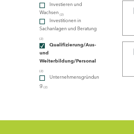
Investieren und
Wachsen
(2)
ndorte
Investitionen in
Sachanlagen und Beratung
(2)
Qualifizierung/Aus-
und
Weiterbildung/Personal
(2)
Unternehmensgründun
g
(2)