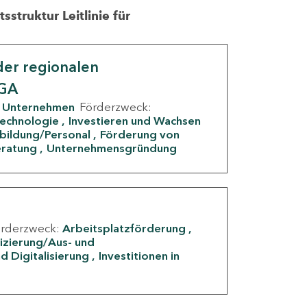
struktur Leitlinie für
er regionalen
IGA
Unternehmen
Förderzweck:
Technologie
Investieren und Wachsen
rbildung/Personal
Förderung von
eratung
Unternehmensgründung
örderzweck:
Arbeitsplatzförderung
fizierung/Aus- und
d Digitalisierung
Investitionen in
g