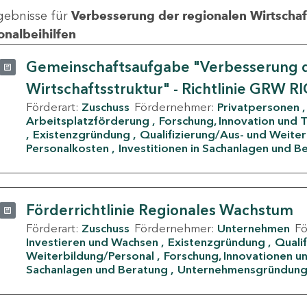
gebnisse für
Verbesserung der regionalen Wirtschafts
onalbeihilfen
Gemeinschaftsaufgabe "Verbesserung d
Wirtschaftsstruktur" - Richtlinie GRW R
Förderart:
Zuschuss
Fördernehmer:
Privatpersonen
Arbeitsplatzförderung
Forschung, Innovation und 
Existenzgründung
Qualifizierung/Aus- und Weite
Personalkosten
Investitionen in Sachanlagen und B
Förderrichtlinie Regionales Wachstum
Förderart:
Zuschuss
Fördernehmer:
Unternehmen
F
Investieren und Wachsen
Existenzgründung
Quali
Weiterbildung/Personal
Forschung, Innovationen un
Sachanlagen und Beratung
Unternehmensgründun