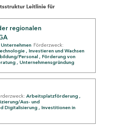
struktur Leitlinie für
er regionalen
IGA
Unternehmen
Förderzweck:
Technologie
Investieren und Wachsen
rbildung/Personal
Förderung von
eratung
Unternehmensgründung
örderzweck:
Arbeitsplatzförderung
fizierung/Aus- und
d Digitalisierung
Investitionen in
g