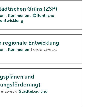
tädtischen Grüns (ZSP)
den
Kommunen
Öffentliche
entwicklung
r regionale Entwicklung
den
Kommunen
Förderzweck:
ngsplänen und
nungsförderung)
derzweck:
Städtebau und