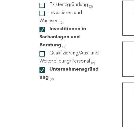
Existenzgründung
(2)
Investieren und
ndorte
Wachsen
(2)
Investitionen in
Sachanlagen und
Beratung
(2)
Qualifizierung/Aus- und
Weiterbildung/Personal
(2)
Unternehmensgründ
ung
(2)