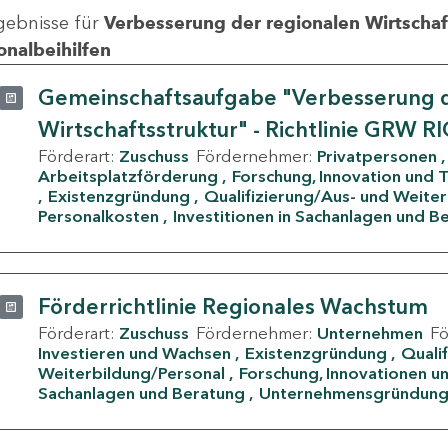
gebnisse für
Verbesserung der regionalen Wirtschafts
onalbeihilfen
Gemeinschaftsaufgabe "Verbesserung d
Wirtschaftsstruktur" - Richtlinie GRW R
Förderart:
Zuschuss
Fördernehmer:
Privatpersonen
Arbeitsplatzförderung
Forschung, Innovation und 
Existenzgründung
Qualifizierung/Aus- und Weite
Personalkosten
Investitionen in Sachanlagen und B
Förderrichtlinie Regionales Wachstum
Förderart:
Zuschuss
Fördernehmer:
Unternehmen
F
Investieren und Wachsen
Existenzgründung
Quali
Weiterbildung/Personal
Forschung, Innovationen un
Sachanlagen und Beratung
Unternehmensgründun