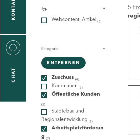
KONTAKT
5 Er
Typ
gen
regi
Webcontent, Artikel
n
(5)
Kategorie
ENTFERNEN
CHAT
icecenter
Zuschuss
(4)
Kommunen
(3)
Öffentliche Kunden
taktformular
(3)
Städtebau und
Regionalentwicklung
(3)
Arbeitsplatzförderun
erportal
g
(2)