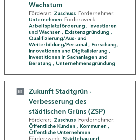
Wachstum
Förderart:
Zuschuss
Fördernehmer:
Unternehmen
Förderzweck:
Arbeitsplatzförderung
Investieren
und Wachsen
Existenzgründung
Qualifizierung/Aus- und
Weiterbildung/Personal
Forschung,
Innovationen und Digitalisierung
Investitionen in Sachanlagen und
Beratung
Unternehmensgründung
Zukunft Stadtgrün -
Verbesserung des
städtischen Grüns (ZSP)
Förderart:
Zuschuss
Fördernehmer:
Öffentliche Kunden
Kommunen
Öffentliche Unternehmen
Förderzweck:
Städtebau und