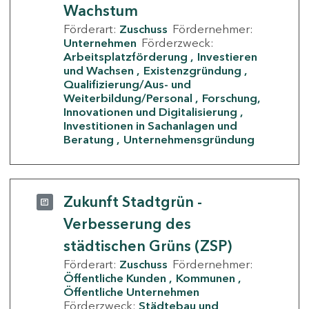
Wachstum
Förderart:
Zuschuss
Fördernehmer:
Unternehmen
Förderzweck:
Arbeitsplatzförderung
Investieren
und Wachsen
Existenzgründung
Qualifizierung/Aus- und
Weiterbildung/Personal
Forschung,
Innovationen und Digitalisierung
Investitionen in Sachanlagen und
Beratung
Unternehmensgründung
Zukunft Stadtgrün -
Verbesserung des
städtischen Grüns (ZSP)
Förderart:
Zuschuss
Fördernehmer:
Öffentliche Kunden
Kommunen
Öffentliche Unternehmen
Förderzweck:
Städtebau und