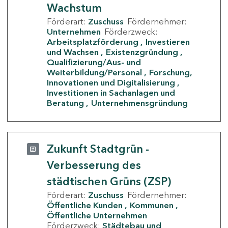
Wachstum
Förderart:
Zuschuss
Fördernehmer:
Unternehmen
Förderzweck:
Arbeitsplatzförderung
Investieren
und Wachsen
Existenzgründung
Qualifizierung/Aus- und
Weiterbildung/Personal
Forschung,
Innovationen und Digitalisierung
Investitionen in Sachanlagen und
Beratung
Unternehmensgründung
Zukunft Stadtgrün -
Verbesserung des
städtischen Grüns (ZSP)
Förderart:
Zuschuss
Fördernehmer:
Öffentliche Kunden
Kommunen
Öffentliche Unternehmen
Förderzweck:
Städtebau und