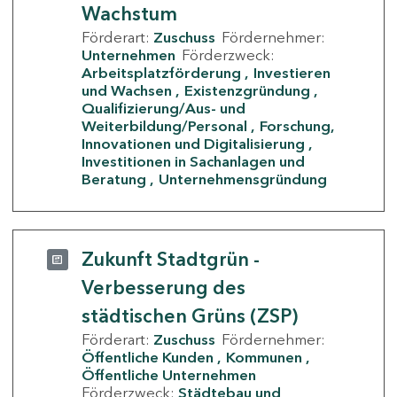
Wachstum
Förderart:
Zuschuss
Fördernehmer:
Unternehmen
Förderzweck:
Arbeitsplatzförderung
Investieren
und Wachsen
Existenzgründung
Qualifizierung/Aus- und
Weiterbildung/Personal
Forschung,
Innovationen und Digitalisierung
Investitionen in Sachanlagen und
Beratung
Unternehmensgründung
Zukunft Stadtgrün -
Verbesserung des
städtischen Grüns (ZSP)
Förderart:
Zuschuss
Fördernehmer:
Öffentliche Kunden
Kommunen
Öffentliche Unternehmen
Förderzweck:
Städtebau und