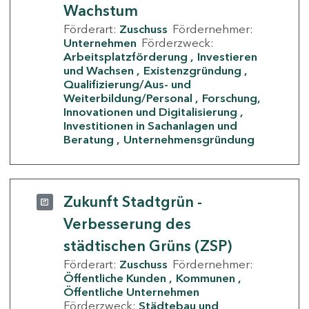
Wachstum
Förderart:
Zuschuss
Fördernehmer:
Unternehmen
Förderzweck:
Arbeitsplatzförderung
Investieren
und Wachsen
Existenzgründung
Qualifizierung/Aus- und
Weiterbildung/Personal
Forschung,
Innovationen und Digitalisierung
Investitionen in Sachanlagen und
Beratung
Unternehmensgründung
Zukunft Stadtgrün -
Verbesserung des
städtischen Grüns (ZSP)
Förderart:
Zuschuss
Fördernehmer:
Öffentliche Kunden
Kommunen
Öffentliche Unternehmen
Förderzweck:
Städtebau und