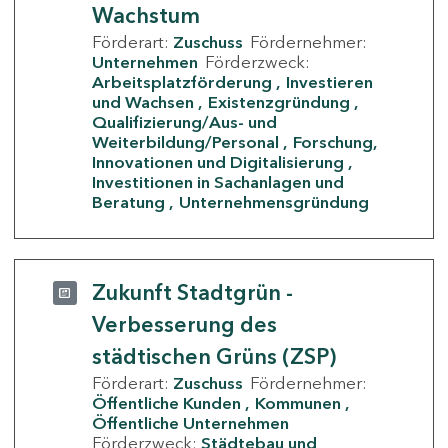
Wachstum
Förderart:
Zuschuss
Fördernehmer:
Unternehmen
Förderzweck:
Arbeitsplatzförderung
Investieren
und Wachsen
Existenzgründung
Qualifizierung/Aus- und
Weiterbildung/Personal
Forschung,
Innovationen und Digitalisierung
Investitionen in Sachanlagen und
Beratung
Unternehmensgründung
Zukunft Stadtgrün -
Verbesserung des
städtischen Grüns (ZSP)
Förderart:
Zuschuss
Fördernehmer:
Öffentliche Kunden
Kommunen
Öffentliche Unternehmen
Förderzweck:
Städtebau und