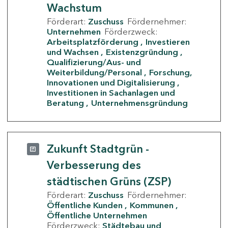
Wachstum
Förderart:
Zuschuss
Fördernehmer:
Unternehmen
Förderzweck:
Arbeitsplatzförderung
Investieren
und Wachsen
Existenzgründung
Qualifizierung/Aus- und
Weiterbildung/Personal
Forschung,
Innovationen und Digitalisierung
Investitionen in Sachanlagen und
Beratung
Unternehmensgründung
Zukunft Stadtgrün -
Verbesserung des
städtischen Grüns (ZSP)
Förderart:
Zuschuss
Fördernehmer:
Öffentliche Kunden
Kommunen
Öffentliche Unternehmen
Förderzweck:
Städtebau und