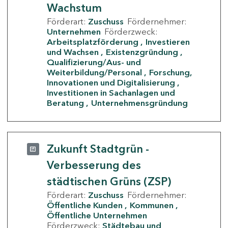
Wachstum
Förderart:
Zuschuss
Fördernehmer:
Unternehmen
Förderzweck:
Arbeitsplatzförderung
Investieren
und Wachsen
Existenzgründung
Qualifizierung/Aus- und
Weiterbildung/Personal
Forschung,
Innovationen und Digitalisierung
Investitionen in Sachanlagen und
Beratung
Unternehmensgründung
Zukunft Stadtgrün -
Verbesserung des
städtischen Grüns (ZSP)
Förderart:
Zuschuss
Fördernehmer:
Öffentliche Kunden
Kommunen
Öffentliche Unternehmen
Förderzweck:
Städtebau und