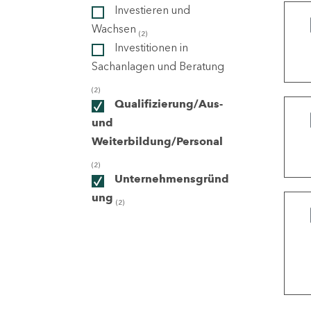
Investieren und
Wachsen
(2)
ndorte
Investitionen in
Sachanlagen und Beratung
(2)
Qualifizierung/Aus-
und
Weiterbildung/Personal
(2)
Unternehmensgründ
ung
(2)