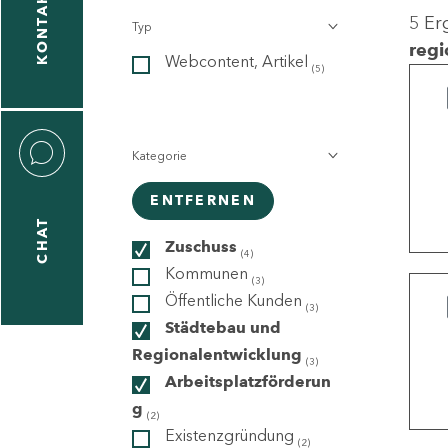
KONTAKT
5 Er
Typ
gen
regi
Webcontent, Artikel
n
(5)
Kategorie
ENTFERNEN
CHAT
icecenter
Zuschuss
(4)
Kommunen
(3)
Öffentliche Kunden
(3)
taktformular
Städtebau und
Regionalentwicklung
(3)
Arbeitsplatzförderun
g
erportal
(2)
Existenzgründung
(2)