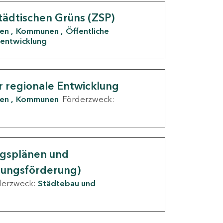
tädtischen Grüns (ZSP)
den
Kommunen
Öffentliche
entwicklung
r regionale Entwicklung
den
Kommunen
Förderzweck:
ngsplänen und
nungsförderung)
derzweck:
Städtebau und