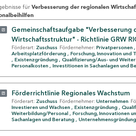
gebnisse für
Verbesserung der regionalen Wirtschafts
onalbeihilfen
Gemeinschaftsaufgabe "Verbesserung d
Wirtschaftsstruktur" - Richtlinie GRW R
Förderart:
Zuschuss
Fördernehmer:
Privatpersonen
Arbeitsplatzförderung
Forschung, Innovation und 
Existenzgründung
Qualifizierung/Aus- und Weite
Personalkosten
Investitionen in Sachanlagen und B
Förderrichtlinie Regionales Wachstum
Förderart:
Zuschuss
Fördernehmer:
Unternehmen
F
Investieren und Wachsen
Existenzgründung
Quali
Weiterbildung/Personal
Forschung, Innovationen un
Sachanlagen und Beratung
Unternehmensgründun