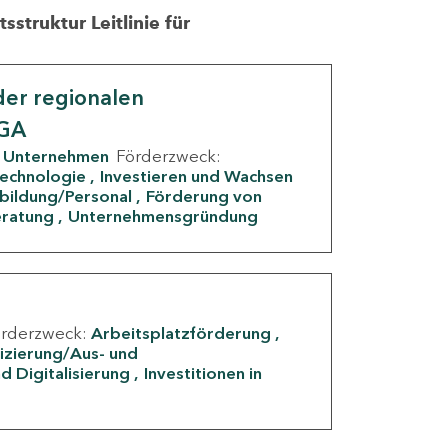
struktur Leitlinie für
er regionalen
IGA
Unternehmen
Förderzweck:
Technologie
Investieren und Wachsen
rbildung/Personal
Förderung von
eratung
Unternehmensgründung
örderzweck:
Arbeitsplatzförderung
fizierung/Aus- und
d Digitalisierung
Investitionen in
g