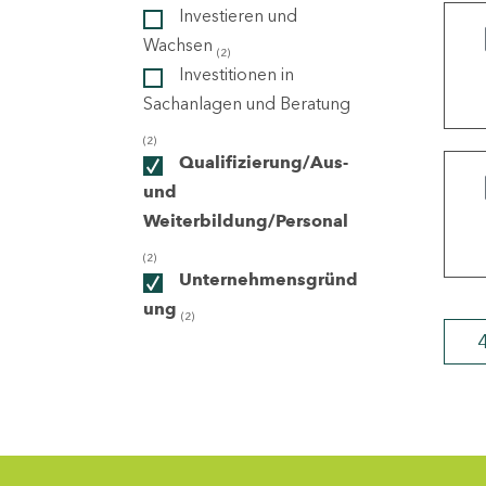
Investieren und
Wachsen
(2)
ndorte
Investitionen in
Sachanlagen und Beratung
(2)
Qualifizierung/Aus-
und
Weiterbildung/Personal
(2)
Unternehmensgründ
ung
(2)