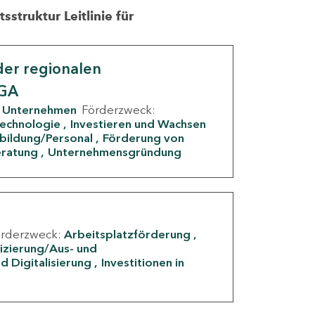
struktur Leitlinie für
er regionalen
IGA
Unternehmen
Förderzweck:
Technologie
Investieren und Wachsen
rbildung/Personal
Förderung von
eratung
Unternehmensgründung
örderzweck:
Arbeitsplatzförderung
fizierung/Aus- und
d Digitalisierung
Investitionen in
g