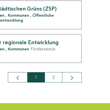
tädtischen Grüns (ZSP)
den
Kommunen
Öffentliche
entwicklung
r regionale Entwicklung
den
Kommunen
Förderzweck:
1
2
Seite
Seite