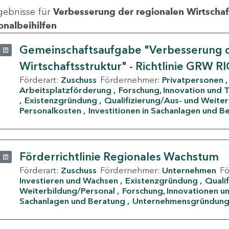
gebnisse für
Verbesserung der regionalen Wirtschafts
onalbeihilfen
Gemeinschaftsaufgabe "Verbesserung d
Wirtschaftsstruktur" - Richtlinie GRW R
Förderart:
Zuschuss
Fördernehmer:
Privatpersonen
Arbeitsplatzförderung
Forschung, Innovation und 
Existenzgründung
Qualifizierung/Aus- und Weite
Personalkosten
Investitionen in Sachanlagen und B
Förderrichtlinie Regionales Wachstum
Förderart:
Zuschuss
Fördernehmer:
Unternehmen
F
Investieren und Wachsen
Existenzgründung
Quali
Weiterbildung/Personal
Forschung, Innovationen un
Sachanlagen und Beratung
Unternehmensgründun