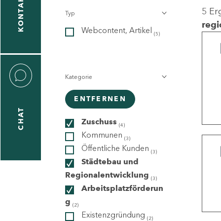
KONTAKT
5 Er
Typ
gen
regi
Webcontent, Artikel
n
(5)
Kategorie
ENTFERNEN
CHAT
icecenter
Zuschuss
(4)
Kommunen
(3)
Öffentliche Kunden
(3)
taktformular
Städtebau und
Regionalentwicklung
(3)
Arbeitsplatzförderun
g
erportal
(2)
Existenzgründung
(2)