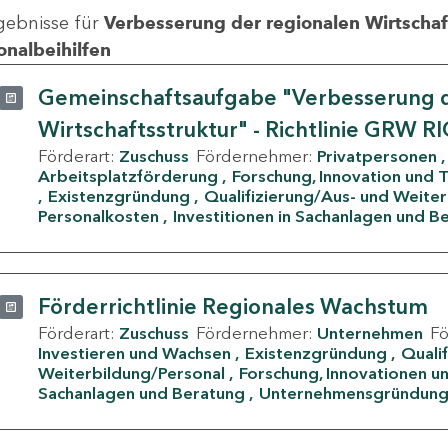
gebnisse für
Verbesserung der regionalen Wirtschafts
onalbeihilfen
Gemeinschaftsaufgabe "Verbesserung d
Wirtschaftsstruktur" - Richtlinie GRW R
Förderart:
Zuschuss
Fördernehmer:
Privatpersonen
Arbeitsplatzförderung
Forschung, Innovation und 
Existenzgründung
Qualifizierung/Aus- und Weite
Personalkosten
Investitionen in Sachanlagen und B
Förderrichtlinie Regionales Wachstum
Förderart:
Zuschuss
Fördernehmer:
Unternehmen
F
Investieren und Wachsen
Existenzgründung
Quali
Weiterbildung/Personal
Forschung, Innovationen un
Sachanlagen und Beratung
Unternehmensgründun