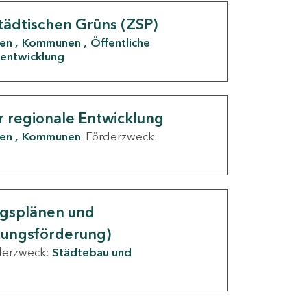
tädtischen Grüns (ZSP)
den
Kommunen
Öffentliche
entwicklung
r regionale Entwicklung
den
Kommunen
Förderzweck:
ngsplänen und
nungsförderung)
derzweck:
Städtebau und