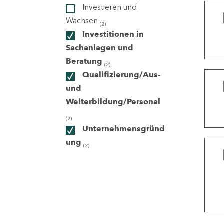
Investieren und
Wachsen
(2)
ndorte
Investitionen in
Sachanlagen und
Beratung
(2)
Qualifizierung/Aus-
und
Weiterbildung/Personal
(2)
Unternehmensgründ
ung
(2)