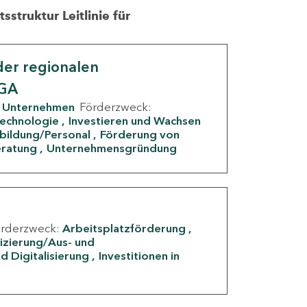
struktur Leitlinie für
er regionalen
IGA
Unternehmen
Förderzweck:
Technologie
Investieren und Wachsen
rbildung/Personal
Förderung von
eratung
Unternehmensgründung
örderzweck:
Arbeitsplatzförderung
fizierung/Aus- und
d Digitalisierung
Investitionen in
g