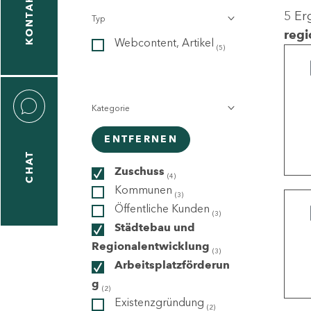
KONTAKT
5 Er
Typ
gen
regi
Webcontent, Artikel
n
(5)
Kategorie
ENTFERNEN
CHAT
icecenter
Zuschuss
(4)
Kommunen
(3)
Öffentliche Kunden
(3)
taktformular
Städtebau und
Regionalentwicklung
(3)
Arbeitsplatzförderun
g
erportal
(2)
Existenzgründung
(2)