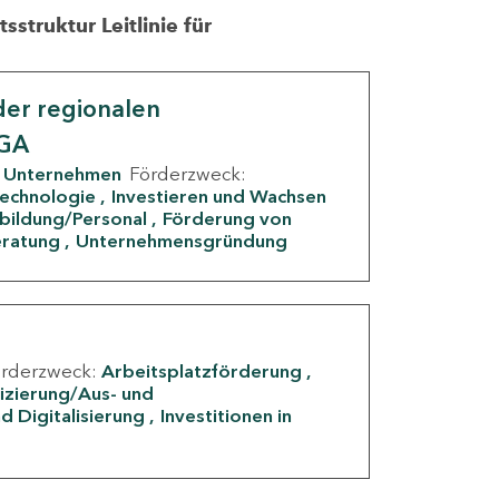
struktur Leitlinie für
er regionalen
IGA
Unternehmen
Förderzweck:
Technologie
Investieren und Wachsen
rbildung/Personal
Förderung von
eratung
Unternehmensgründung
örderzweck:
Arbeitsplatzförderung
fizierung/Aus- und
d Digitalisierung
Investitionen in
g