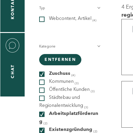
KONTAKT
4 Er
Typ
gen
regi
Webcontent, Artikel
n
(4)
Kategorie
ENTFERNEN
CHAT
icecenter
Zuschuss
(4)
Kommunen
(3)
Öffentliche Kunden
(3)
taktformular
Städtebau und
Regionalentwicklung
(3)
Arbeitsplatzförderun
g
erportal
(2)
Existenzgründung
(2)