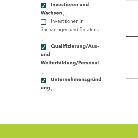
Investieren und
Wachsen
(2)
ndorte
Investitionen in
Sachanlagen und Beratung
(2)
Qualifizierung/Aus-
und
Weiterbildung/Personal
(2)
Unternehmensgründ
ung
(2)