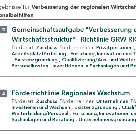
gebnisse für
Verbesserung der regionalen Wirtschafts
onalbeihilfen
Gemeinschaftsaufgabe "Verbesserung d
Wirtschaftsstruktur" - Richtlinie GRW R
Förderart:
Zuschuss
Fördernehmer:
Privatpersonen
Arbeitsplatzförderung
Forschung, Innovation und 
Existenzgründung
Qualifizierung/Aus- und Weite
Personalkosten
Investitionen in Sachanlagen und B
Förderrichtlinie Regionales Wachstum
Förderart:
Zuschuss
Fördernehmer:
Unternehmen
F
Investieren und Wachsen
Existenzgründung
Quali
Weiterbildung/Personal
Forschung, Innovationen un
Sachanlagen und Beratung
Unternehmensgründun