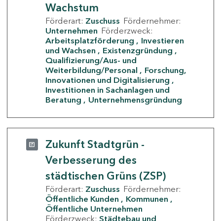
Wachstum
Förderart:
Zuschuss
Fördernehmer:
Unternehmen
Förderzweck:
Arbeitsplatzförderung
Investieren
und Wachsen
Existenzgründung
Qualifizierung/Aus- und
Weiterbildung/Personal
Forschung,
Innovationen und Digitalisierung
Investitionen in Sachanlagen und
Beratung
Unternehmensgründung
Zukunft Stadtgrün -
Verbesserung des
städtischen Grüns (ZSP)
Förderart:
Zuschuss
Fördernehmer:
Öffentliche Kunden
Kommunen
Öffentliche Unternehmen
Förderzweck:
Städtebau und