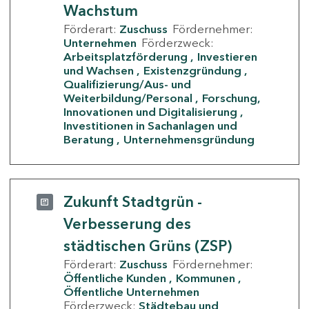
Wachstum
Förderart:
Zuschuss
Fördernehmer:
Unternehmen
Förderzweck:
Arbeitsplatzförderung
Investieren
und Wachsen
Existenzgründung
Qualifizierung/Aus- und
Weiterbildung/Personal
Forschung,
Innovationen und Digitalisierung
Investitionen in Sachanlagen und
Beratung
Unternehmensgründung
Zukunft Stadtgrün -
Verbesserung des
städtischen Grüns (ZSP)
Förderart:
Zuschuss
Fördernehmer:
Öffentliche Kunden
Kommunen
Öffentliche Unternehmen
Förderzweck:
Städtebau und